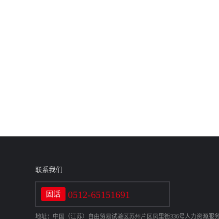
联系我们
0512-65151691
固话
地址：中国（江苏）自由贸易试验区苏州片区凤里街336号人力资源服