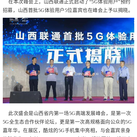
在本次峰会上，山西联通正式启动了
“
5G
体验用户
”预约
招募，山西首批
5G
体验用户
5
位嘉宾也在峰会上予以揭晓。
此次盛会是山西省内第一场
5G
高端发展峰会，是第一次
5G
全生态合作伙伴论坛，更是第一次高规格面向公众的
5G
嘉年华。在展区，酷炫的
5G
手机集中亮相，与会嘉宾亲身