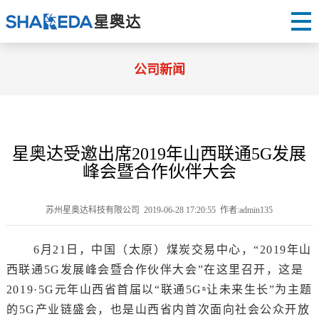
公司新闻
星奥达受邀出席2019年山西联通5G发展
峰会暨合作伙伴大会
苏州星奥达科技有限公司 2019-06-28 17:20:55 作者:admin135
6
月
21
日，中国（太原）煤炭交易中心，
“
2019
年山
西联通
5G
发展峰会暨合作伙伴大会
”在这里召开，这是
2019
·
5G
元年山西省首届以
“联通
5Gⁿ
让未来生长
”为主题
的
5G
产业链盛会，也是山西省内首次面向社会公众开放