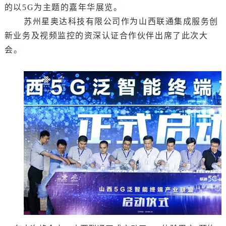
的以
5G
为主题的嘉年华展览。
苏州星奥达科技有限公司
作为
山西联通集成服务创
新业务
及视频监控的资深认证合作伙伴出席了此次大
会
。