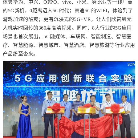
体验华为、中兴、
OPPO
、
vivo
、小米、努比亚等一线厂商
的
5G
新机，
0
距离迈入
5G
时代；高速
5G
的
WIFI
，体验到了
游戏加速的酷爽；更有沉浸式的
5G+VR
，让人们欣赏到无
人机实时回传的
360
度高清视频。同时，
8
大行业的
5G
应用
场景也首次展出，
5G
融媒体、车联网、智能制造、智慧医
疗、智慧能源、智慧城市、智慧酒店、智慧旅游等行业应用
产品纷至沓来。