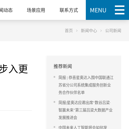
闻动态
场景应用
联系方式
首页
新闻中心
公司新闻
将步入更
推荐新闻
简报 | 恭喜星奥达入围中国联通江
苏省分公司系统集成服务创新业
务合作伙伴名单
简报|星奥达应邀出席“数谷吕梁·
智赢未来”第三届吕梁大数据产业
发展推进会
中国未来人工智能将会如何发