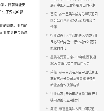
方案，目前智能安
展？中国人工智能要开出的花期
产生了深刻的影
喜报 | 苏州星奥达成为苏州联通园
区分公司创新业务核心战略合作
化的智能、业务的
伙伴
企业本身也会通过
行业动态 | 人工智能进入安防行业
是必然趋势 整个行业将步入更智
能化的时代
星奥达受邀出席2019年山西联通
5G发展峰会暨合作伙伴大会
简报 | 恭喜星奥达入围中国联通江
苏省苏州分公司系统集成服务创
新业务合作伙伴名单
行业动态 | 安防市场逐渐回暖 产业
链向运维与应用倾斜
简报 | 恭喜星奥达入围中国联通山