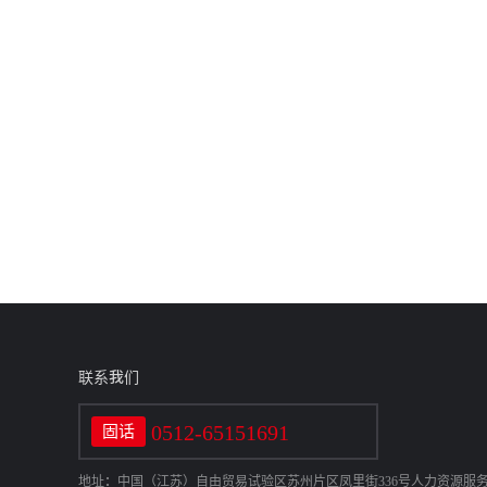
联系我们
0512-65151691
固话
地址：中国（江苏）自由贸易试验区苏州片区凤里街336号人力资源服