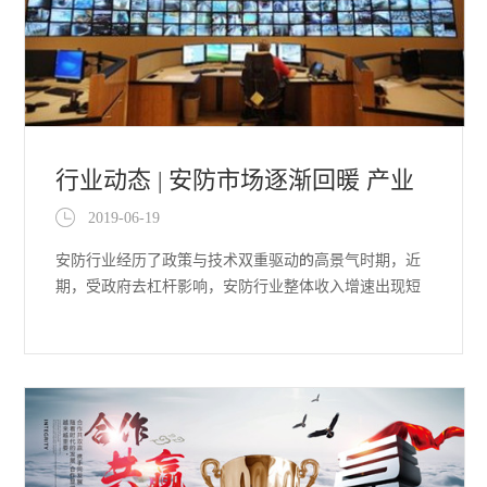
行业动态 | 安防市场逐渐回暖 产业
2019-06-19
链向运维与应用倾斜
安防行业经历了政策与技术双重驱动的高景气时期，近
期，受政府去杠杆影响，安防行业整体收入增速出现短
暂下滑现象。实际上，任何一个行业发展短期内都会存
在一定波动，安防行业目前确实也遇到了难题，振荡在
所难免。但从整体来看，安防市场依然处于增长阶段。