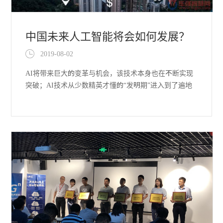
中国未来人工智能将会如何发展？
2019-08-02
中国人工智能要开出的花期
AI将带来巨大的变革与机会，该技术本身也在不断实现
突破；AI技术从少数精英才懂的“发明期”进入到了遍地
开花