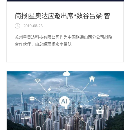
简报|星奥达应邀出席“数谷吕梁·智
2019-08-23
赢未来”第三届吕梁大数据产
苏州星奥达科技有限公司作为中国联通山西分公司战略
合作伙伴，由总经理杨宏奎带队